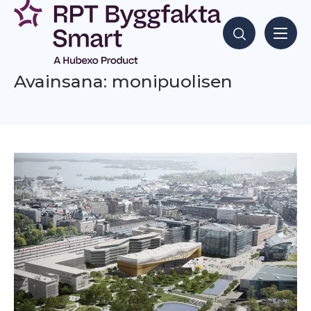
Siirry
sisältöön
Hae sisältöjä
Avainsana: monipuolisen