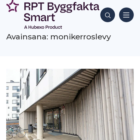
Siirry
sisältöön
Hae sisältöjä
Avainsana: monikerroslevy