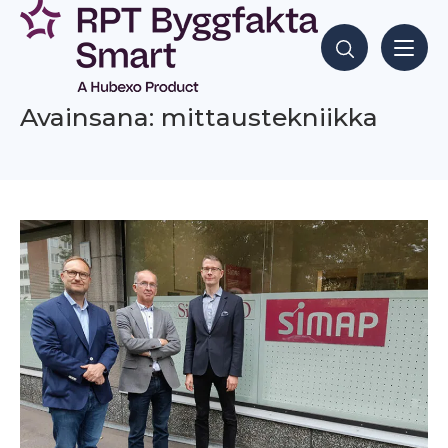
Siirry
sisältöön
Hae sisältöjä
Avainsana: mittaustekniikka