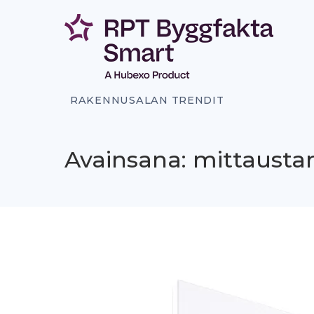
Siirry
sisältöön
RAKENNUSALAN TRENDIT
Avainsana: mittausta