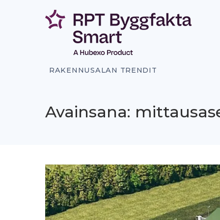
Siirry
sisältöön
RAKENNUSALAN TRENDIT
Avainsana: mittausa