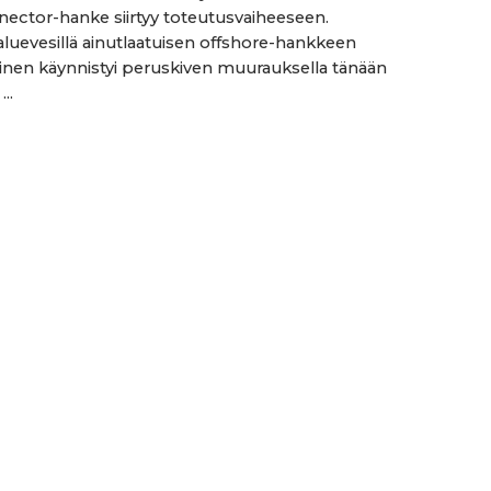
nector-hanke siirtyy toteutusvaiheeseen.
uevesillä ainutlaatuisen offshore-hankkeen
nen käynnistyi peruskiven muurauksella tänään
..