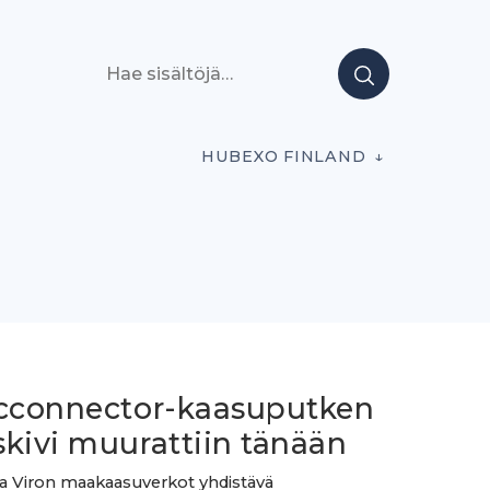
Hae sisältöjä
HUBEXO FINLAND
icconnector-kaasuputken
skivi muurattiin tänään
a Viron maakaasuverkot yhdistävä