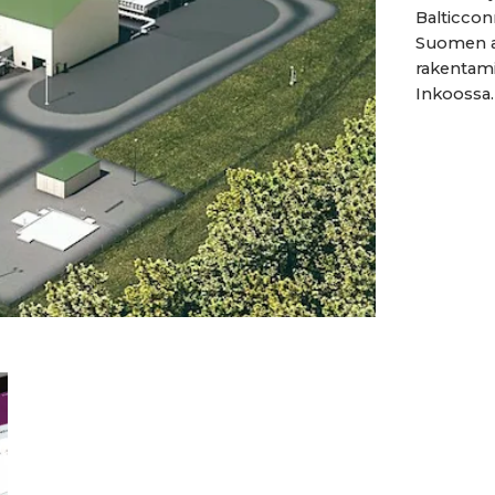
Balticcon
Suomen al
rakentami
Inkoossa. .