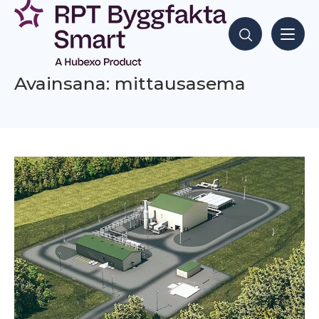
Siirry
sisältöön
Hae sisältöjä
Avainsana: mittausasema