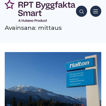
Siirry
sisältöön
Hae sisältöjä
Avainsana: mittaus