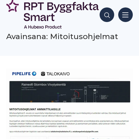
Siirry
sisältöön
Hae sisältöjä
Avainsana: Mitoitusohjelmat