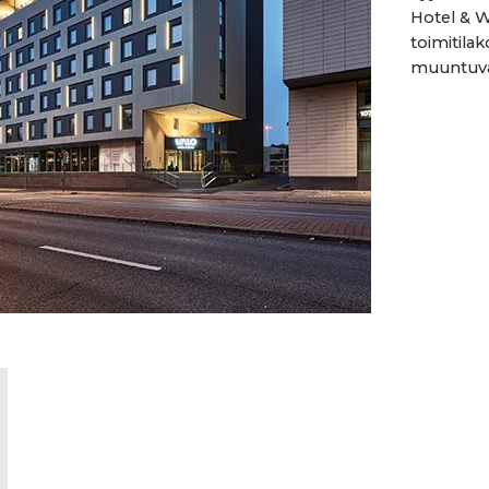
Hotel & W
toimitila
muuntuvat 