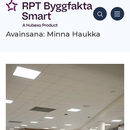
Siirry
sisältöön
Hae sisältöjä
Avainsana: Minna Haukka