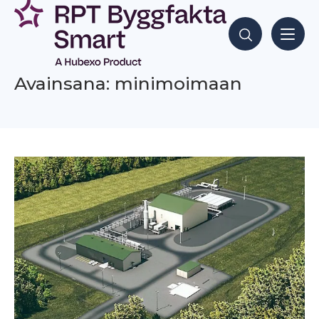
Siirry
sisältöön
Hae sisältöjä
Avainsana: minimoimaan