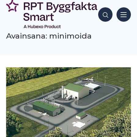
Siirry
sisältöön
Hae sisältöjä
Avainsana: minimoida