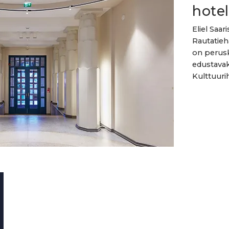
hotel
Eliel Saar
Rautatieh
on perusk
edustavaks
Kulttuuri