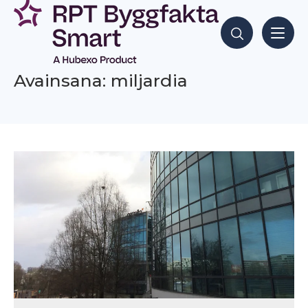
Siirry
sisältöön
Hae sisältöjä
Avainsana: miljardia