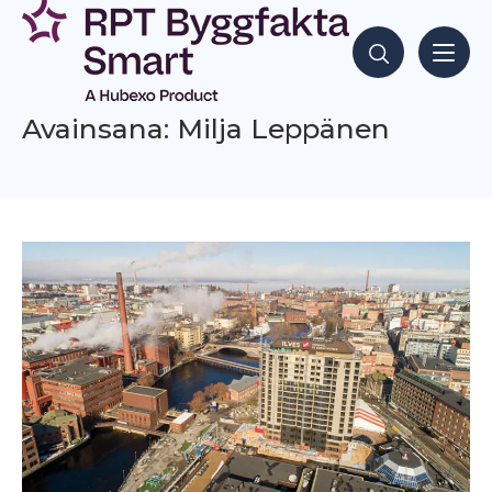
Siirry
sisältöön
Hae sisältöjä
Avainsana: Milja Leppänen