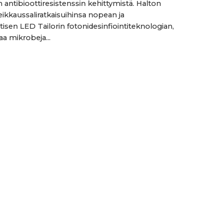
 antibioottiresistenssin kehittymistä. Halton
eikkaussaliratkaisuihinsa nopean ja
isen LED Tailorin fotonidesinfiointiteknologian,
aa mikrobeja...