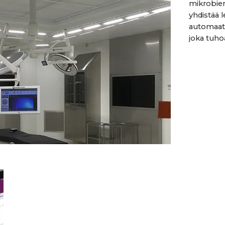
mikrobien
yhdistää l
automaatt
joka tuho