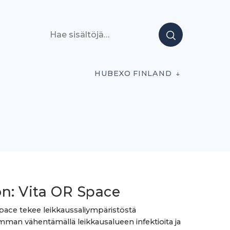
Hae sisältöjä
HUBEXO FINLAND
on: Vita OR Space
pace tekee leikkaussaliympäristöstä
emman vähentämällä leikkausalueen infektioita ja