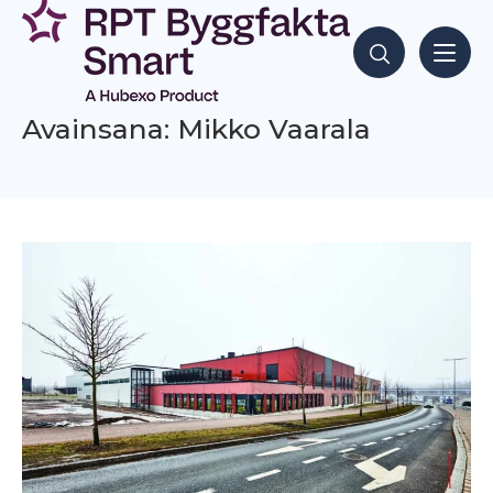
Siirry
sisältöön
Hae sisältöjä
Avainsana: Mikko Vaarala