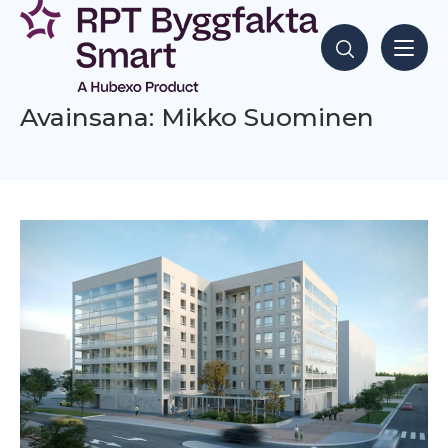
Siirry
sisältöön
Hae sisältöjä
Avainsana: Mikko Suominen