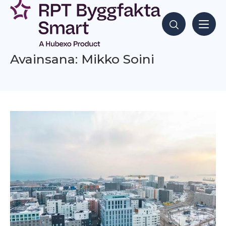
Siirry
sisältöön
Hae sisältöjä
Avainsana: Mikko Soini