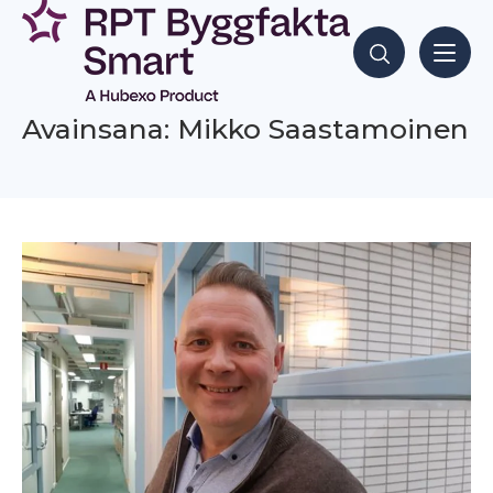
Siirry
sisältöön
Hae sisältöjä
Avainsana: Mikko Saastamoinen