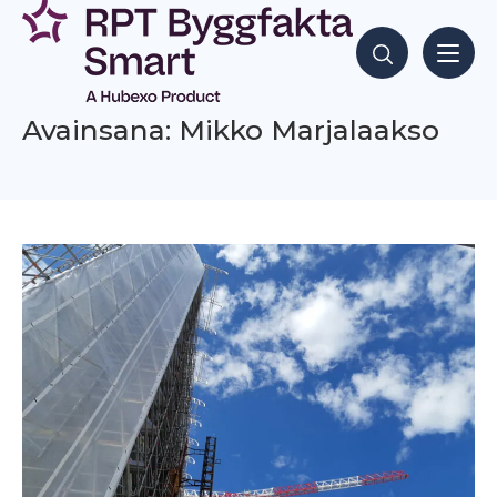
Siirry
sisältöön
Hae sisältöjä
Avainsana: Mikko Marjalaakso