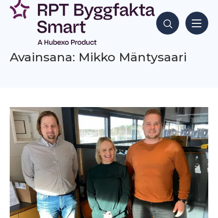
Siirry
sisältöön
Hae sisältöjä
Avainsana: Mikko Mäntysaari