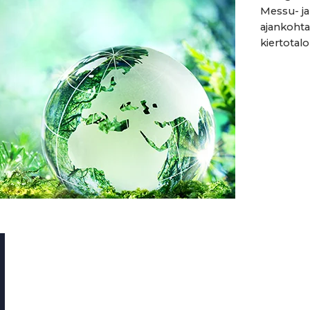
Messu- j
ajankohta
kiertotalou