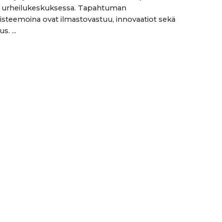
a urheilukeskuksessa. Tapahtuman
isteemoina ovat ilmastovastuu, innovaatiot sekä
s. ...