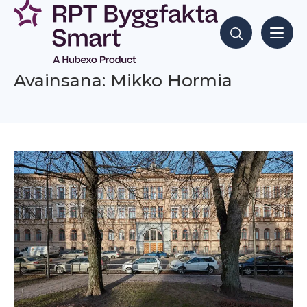
Siirry
sisältöön
Hae sisältöjä
Avainsana: Mikko Hormia