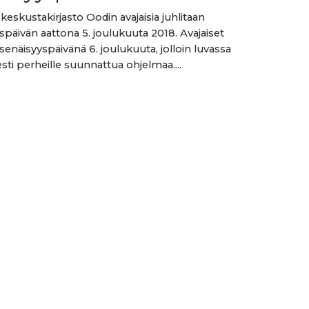
keskustakirjasto Oodin avajaisia juhlitaan
yspäivän aattona 5. joulukuuta 2018. Avajaiset
tsenäisyyspäivänä 6. joulukuuta, jolloin luvassa
esti perheille suunnattua ohjelmaa....