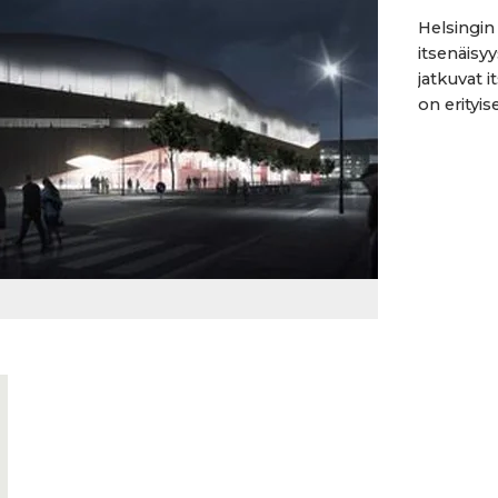
Helsingin 
itsenäisy
jatkuvat i
on erityis