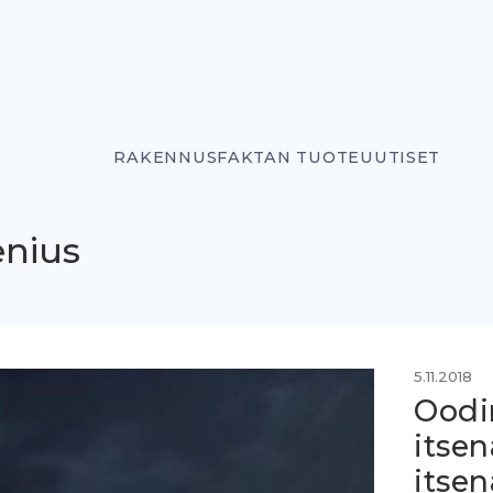
RAKENNUSFAKTAN TUOTEUUTISET
enius
5.11.2018
Oodin
itsen
itse