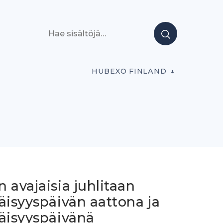
Hae sisältöjä
HUBEXO FINLAND
 avajaisia juhlitaan
äisyyspäivän aattona ja
näisyyspäivänä