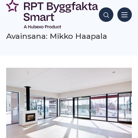
Siirry
sisältöön
Hae sisältöjä
Avainsana: Mikko Haapala