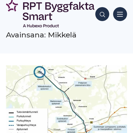
Siirry
sisältöön
Hae sisältöjä
Avainsana: Mikkelä