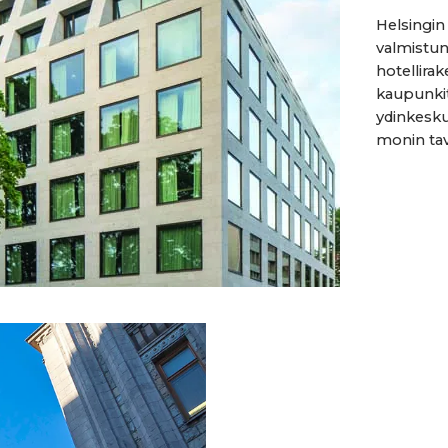
Helsingin
valmistun
hotellirak
kaupunkiti
ydinkeskus
monin tavo