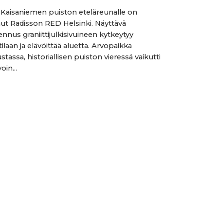
 Kaisaniemen puiston eteläreunalle on
ut Radisson RED Helsinki. Näyttävä
ennus graniittijulkisivuineen kytkeytyy
laan ja elävöittää aluetta. Arvopaikka
tassa, historiallisen puiston vieressä vaikutti
in...