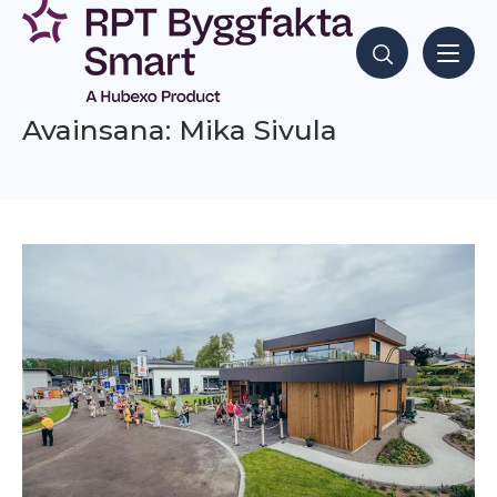
Siirry
sisältöön
Hae sisältöjä
Avainsana: Mika Sivula