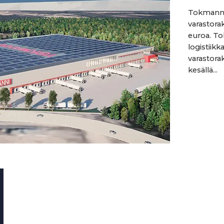
Tokmanni
varastor
euroa. To
logistiik
varastor
kesällä...