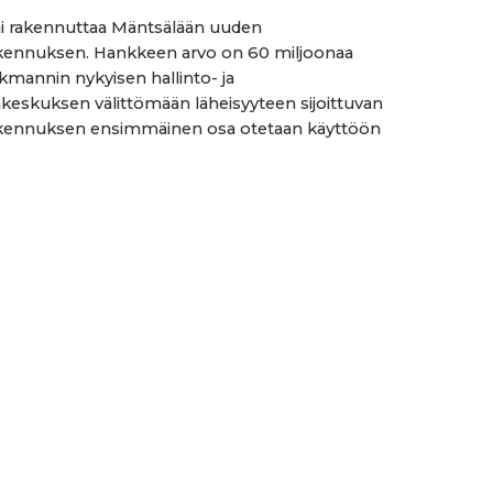
 rakennuttaa Mäntsälään uuden
akennuksen. Hankkeen arvo on 60 miljoonaa
kmannin nykyisen hallinto- ja
kakeskuksen välittömään läheisyyteen sijoittuvan
akennuksen ensimmäinen osa otetaan käyttöön