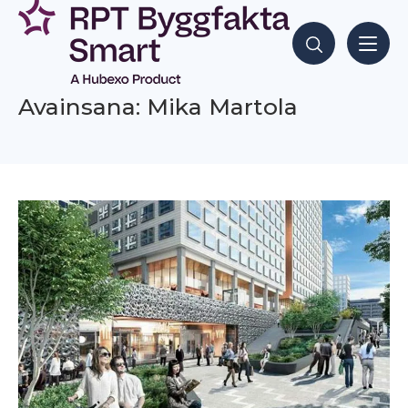
Siirry
sisältöön
Hae sisältöjä
Avainsana: Mika Martola