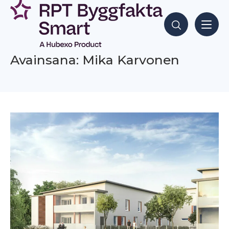
Siirry
sisältöön
Hae sisältöjä
Avainsana: Mika Karvonen