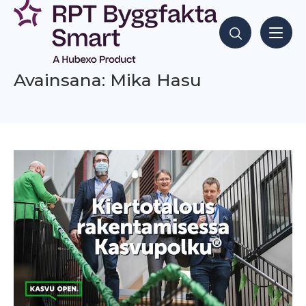
Siirry
sisältöön
Hae sisältöjä
Avainsana: Mika Hasu