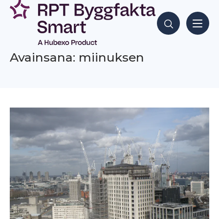
Siirry
sisältöön
Hae sisältöjä
Avainsana: miinuksen