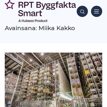
Siirry
sisältöön
Hae sisältöjä
Avainsana: Miika Kakko