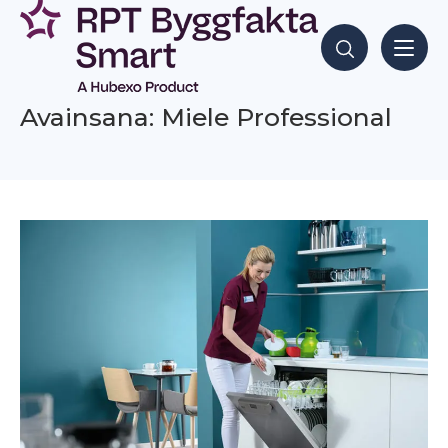
Siirry
sisältöön
Hae sisältöjä
Avainsana: Miele Professional