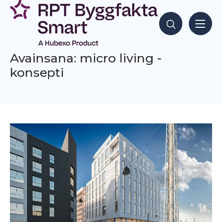
Siirry
sisältöön
Hae sisältöjä
Avainsana: micro living -
konsepti