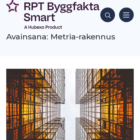
Siirry
sisältöön
Hae sisältöjä
Avainsana: Metria-rakennus