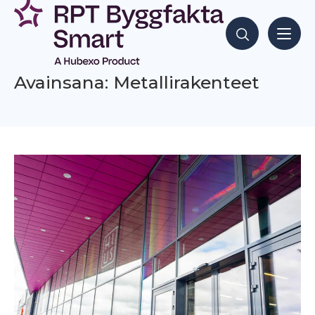
Siirry
sisältöön
Hae sisältöjä
Avainsana: Metallirakenteet