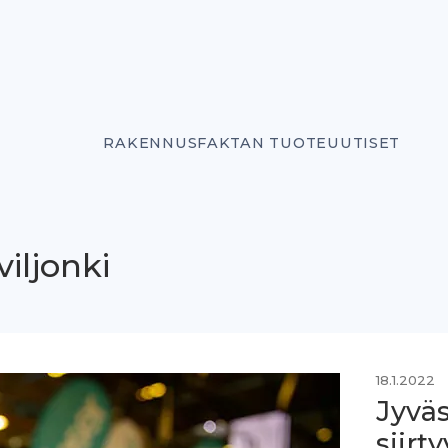
RAKENNUSFAKTAN TUOTEUUTISET
iljonki
18.1.2022
Jyvä
siirt