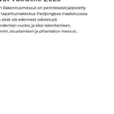
n Rakennusmessut on perinteisesti järjestetty
 tapahtumakeskus Paviljongissa maaliskuussa.
yt eivät ole edenneet odotetusti
demian vuoksi, ja siksi rakentamisen,
nin, sisustamisen ja pihanlaiton messut...