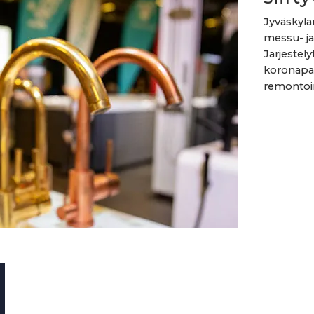
Jyväskylä
messu- ja
Järjestel
koronapan
remontoin