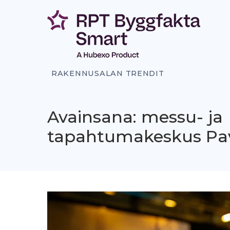
Siirry
sisältöön
RAKENNUSALAN TRENDIT
Avainsana: messu- ja
tapahtumakeskus Pav