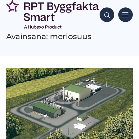
Siirry
sisältöön
Hae sisältöjä
Avainsana: meriosuus