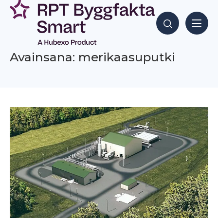
Siirry
sisältöön
Hae sisältöjä
Avainsana: merikaasuputki