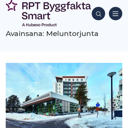
Siirry
sisältöön
Hae sisältöjä
Avainsana: Meluntorjunta