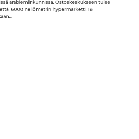
issä arabiemiirikunnissa. Ostoskeskukseen tulee
ikettä, 6000 neliömetrin hypermarketti, 18
aan...