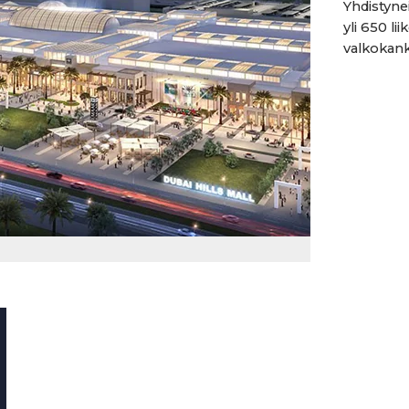
Yhdistyne
yli 650 li
valkokank