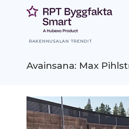
Siirry
sisältöön
RAKENNUSALAN TRENDIT
Avainsana: Max Pihls