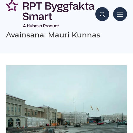
Siirry
sisältöön
Hae sisältöjä
Avainsana: Mauri Kunnas