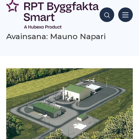
Siirry
sisältöön
Hae sisältöjä
Avainsana: Mauno Napari