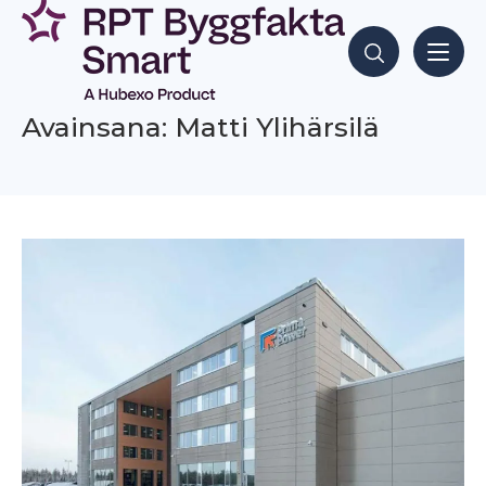
Siirry
sisältöön
Hae sisältöjä
Avainsana: Matti Ylihärsilä