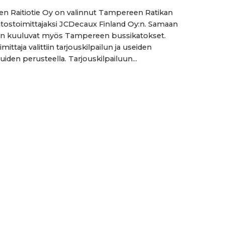
 Raitiotie Oy on valinnut Tampereen Ratikan
tostoimittajaksi JCDecaux Finland Oy:n. Samaan
an kuuluvat myös Tampereen bussikatokset.
mittaja valittiin tarjouskilpailun ja useiden
iden perusteella. Tarjouskilpailuun...