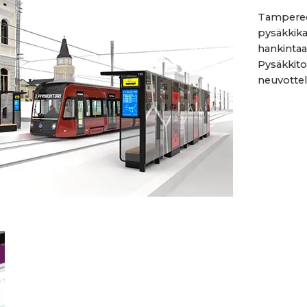
Tampereen
pysäkkika
hankinta
Pysäkkitoi
neuvottelu