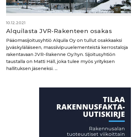
10.12.2021
Alquilasta JVR-Rakenteen osakas
Pääomasijoitusyhtiö Alquila Oy on tullut osakkaaksi
jyväskyläläiseen, massiivipuuelementeistä kerrostaloja
rakentavaan JVR-Rakenne Oy:hyn. Sijoitusyhtiön
taustalla on Matti Häll, joka tulee myös yrityksen
hallituksen jäseneksi. ...