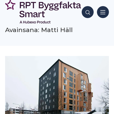
Siirry
sisältöön
Hae sisältöjä
Avainsana: Matti Häll